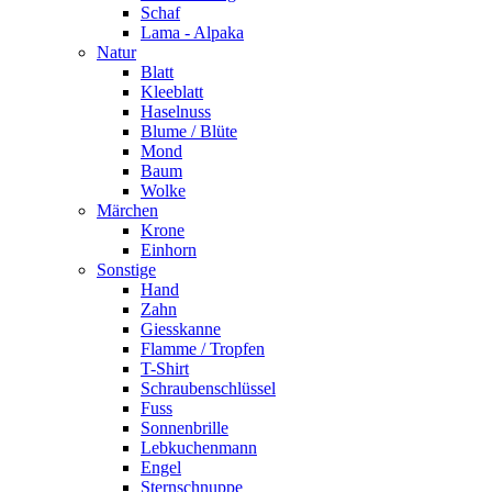
Schaf
Lama - Alpaka
Natur
Blatt
Kleeblatt
Haselnuss
Blume / Blüte
Mond
Baum
Wolke
Märchen
Krone
Einhorn
Sonstige
Hand
Zahn
Giesskanne
Flamme / Tropfen
T-Shirt
Schraubenschlüssel
Fuss
Sonnenbrille
Lebkuchenmann
Engel
Sternschnuppe