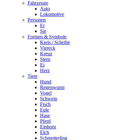
Fahrzeuge
Auto
Lokomotive
Personen
Er
Sie
Formen & Symbole
Kreis / Scheibe
Viereck
Kreuz
Stern
Ei
Herz
Tiere
Hund
Regenwurm
Vogel
Schwein
Fisch
Eule
Hase
Pferd
Einhorn
Elch
Schmetterling