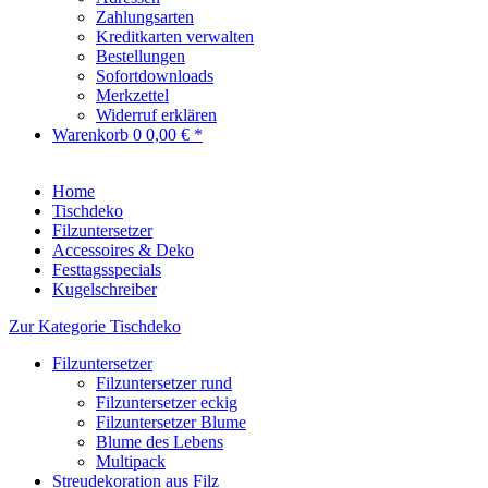
Zahlungsarten
Kreditkarten verwalten
Bestellungen
Sofortdownloads
Merkzettel
Widerruf erklären
Warenkorb
0
0,00 € *
Home
Tischdeko
Filzuntersetzer
Accessoires & Deko
Festtagsspecials
Kugelschreiber
Zur Kategorie Tischdeko
Filzuntersetzer
Filzuntersetzer rund
Filzuntersetzer eckig
Filzuntersetzer Blume
Blume des Lebens
Multipack
Streudekoration aus Filz