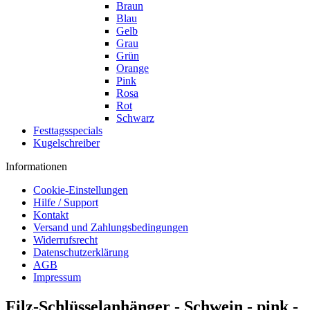
Braun
Blau
Gelb
Grau
Grün
Orange
Pink
Rosa
Rot
Schwarz
Festtagsspecials
Kugelschreiber
Informationen
Cookie-Einstellungen
Hilfe / Support
Kontakt
Versand und Zahlungsbedingungen
Widerrufsrecht
Datenschutzerklärung
AGB
Impressum
Filz-Schlüsselanhänger - Schwein - pink -