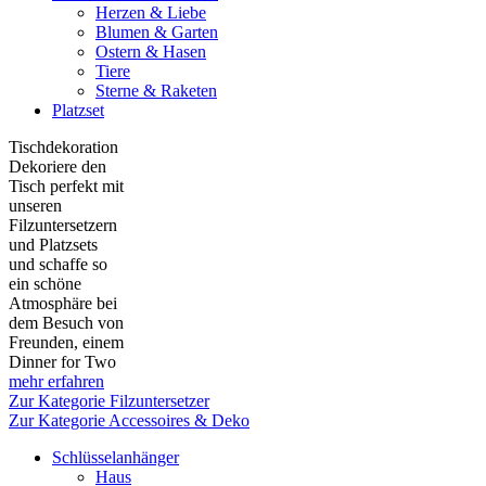
Herzen & Liebe
Blumen & Garten
Ostern & Hasen
Tiere
Sterne & Raketen
Platzset
Tischdekoration
Dekoriere den
Tisch perfekt mit
unseren
Filzuntersetzern
und Platzsets
und schaffe so
ein schöne
Atmosphäre bei
dem Besuch von
Freunden, einem
Dinner for Two
mehr erfahren
Zur Kategorie Filzuntersetzer
Zur Kategorie Accessoires & Deko
Schlüsselanhänger
Haus