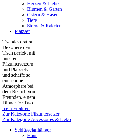
Herzen & Liebe
Blumen & Garten
Ostern & Hasen
Tiere
Sterne & Raketen
Platzset
Tischdekoration
Dekoriere den
Tisch perfekt mit
unseren
Filzuntersetzern
und Platzsets
und schaffe so
ein schöne
Atmosphäre bei
dem Besuch von
Freunden, einem
Dinner for Two
mehr erfahren
Zur Kategorie Filzuntersetzer
Zur Kategorie Accessoires & Deko
Schlüsselanhänger
Haus