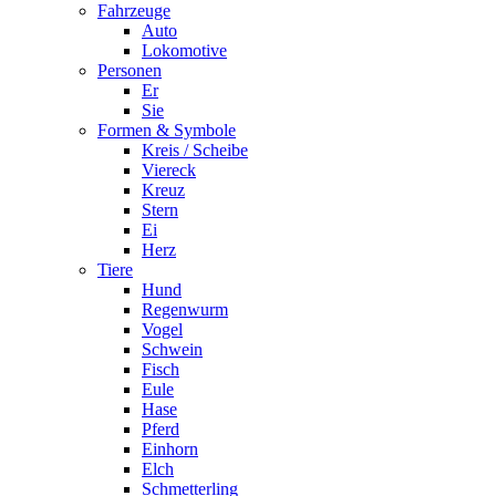
Fahrzeuge
Auto
Lokomotive
Personen
Er
Sie
Formen & Symbole
Kreis / Scheibe
Viereck
Kreuz
Stern
Ei
Herz
Tiere
Hund
Regenwurm
Vogel
Schwein
Fisch
Eule
Hase
Pferd
Einhorn
Elch
Schmetterling