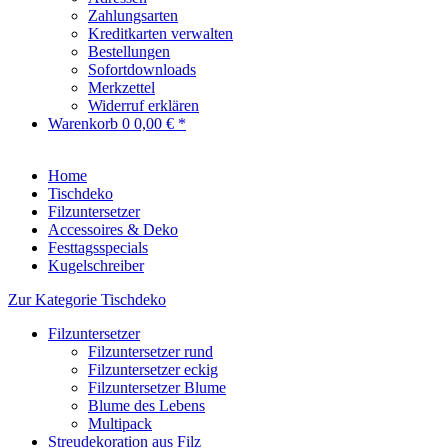
Zahlungsarten
Kreditkarten verwalten
Bestellungen
Sofortdownloads
Merkzettel
Widerruf erklären
Warenkorb
0
0,00 € *
Home
Tischdeko
Filzuntersetzer
Accessoires & Deko
Festtagsspecials
Kugelschreiber
Zur Kategorie Tischdeko
Filzuntersetzer
Filzuntersetzer rund
Filzuntersetzer eckig
Filzuntersetzer Blume
Blume des Lebens
Multipack
Streudekoration aus Filz