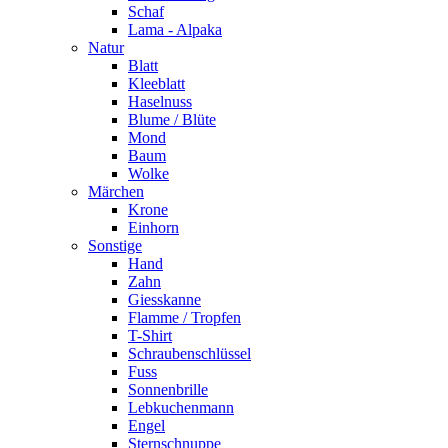
Schaf
Lama - Alpaka
Natur
Blatt
Kleeblatt
Haselnuss
Blume / Blüte
Mond
Baum
Wolke
Märchen
Krone
Einhorn
Sonstige
Hand
Zahn
Giesskanne
Flamme / Tropfen
T-Shirt
Schraubenschlüssel
Fuss
Sonnenbrille
Lebkuchenmann
Engel
Sternschnuppe