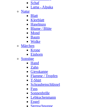
Schaf
Lama - Alpaka
Natur
Blatt
Kleeblatt
Haselnuss
Blume / Blüte
Mond
Baum
Wolke
Märchen
Krone
Einhorn
Sonstige
Hand
Zahn
Giesskanne
Flamme / Tropfen
T-Shirt
Schraubenschlüssel
Fuss
Sonnenbrille
Lebkuchenmann
Engel
Sternschnuppe