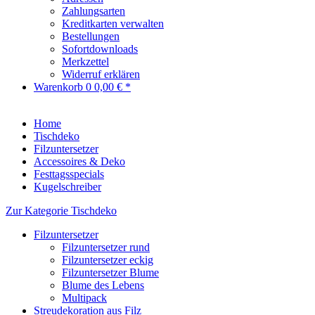
Zahlungsarten
Kreditkarten verwalten
Bestellungen
Sofortdownloads
Merkzettel
Widerruf erklären
Warenkorb
0
0,00 € *
Home
Tischdeko
Filzuntersetzer
Accessoires & Deko
Festtagsspecials
Kugelschreiber
Zur Kategorie Tischdeko
Filzuntersetzer
Filzuntersetzer rund
Filzuntersetzer eckig
Filzuntersetzer Blume
Blume des Lebens
Multipack
Streudekoration aus Filz