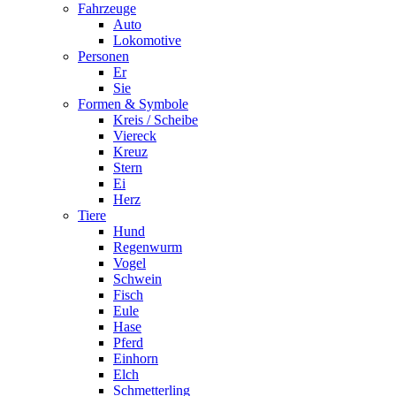
Fahrzeuge
Auto
Lokomotive
Personen
Er
Sie
Formen & Symbole
Kreis / Scheibe
Viereck
Kreuz
Stern
Ei
Herz
Tiere
Hund
Regenwurm
Vogel
Schwein
Fisch
Eule
Hase
Pferd
Einhorn
Elch
Schmetterling