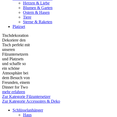
Herzen & Liebe
Blumen & Garten
Ostern & Hasen
Tiere
Sterne & Raketen
Platzset
Tischdekoration
Dekoriere den
Tisch perfekt mit
unseren
Filzuntersetzern
und Platzsets
und schaffe so
ein schöne
Atmosphäre bei
dem Besuch von
Freunden, einem
Dinner for Two
mehr erfahren
Zur Kategorie Filzuntersetzer
Zur Kategorie Accessoires & Deko
Schlüsselanhänger
Haus