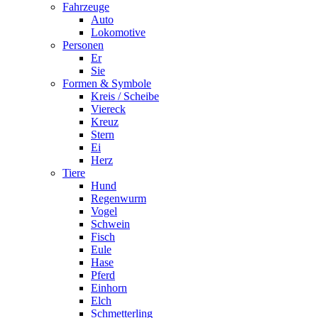
Fahrzeuge
Auto
Lokomotive
Personen
Er
Sie
Formen & Symbole
Kreis / Scheibe
Viereck
Kreuz
Stern
Ei
Herz
Tiere
Hund
Regenwurm
Vogel
Schwein
Fisch
Eule
Hase
Pferd
Einhorn
Elch
Schmetterling