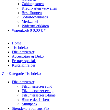
Zahlungsarten
Kreditkarten verwalten
Bestellungen
Sofortdownloads
Merkzettel
Widerruf erklären
Warenkorb
0
0,00 € *
Home
Tischdeko
Filzuntersetzer
Accessoires & Deko
Festtagsspecials
Kugelschreiber
Zur Kategorie Tischdeko
Filzuntersetzer
Filzuntersetzer rund
Filzuntersetzer eckig
Filzuntersetzer Blume
Blume des Lebens
Multipack
Streudekoration aus Filz