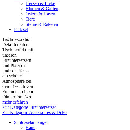
Herzen & Liebe
Blumen & Garten
Ostern & Hasen
Tiere
Sterne & Raketen
Platzset
Tischdekoration
Dekoriere den
Tisch perfekt mit
unseren
Filzuntersetzern
und Platzsets
und schaffe so
ein schöne
Atmosphäre bei
dem Besuch von
Freunden, einem
Dinner for Two
mehr erfahren
Zur Kategorie Filzuntersetzer
Zur Kategorie Accessoires & Deko
Schlüsselanhänger
Haus