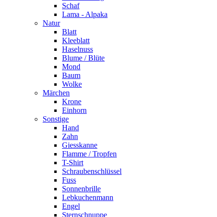
Schaf
Lama - Alpaka
Natur
Blatt
Kleeblatt
Haselnuss
Blume / Blüte
Mond
Baum
Wolke
Märchen
Krone
Einhorn
Sonstige
Hand
Zahn
Giesskanne
Flamme / Tropfen
T-Shirt
Schraubenschlüssel
Fuss
Sonnenbrille
Lebkuchenmann
Engel
Sternschnuppe